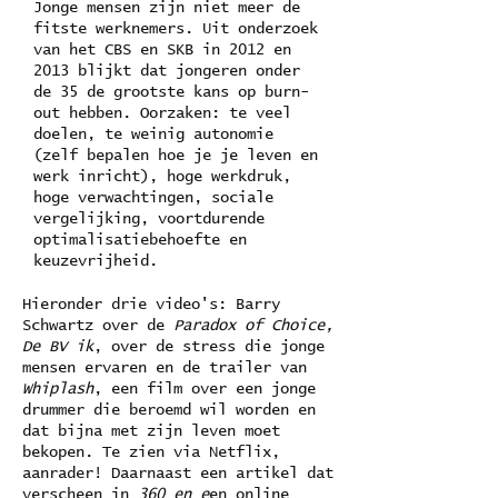
Jonge mensen zijn niet meer de
fitste werknemers. Uit onderzoek
van het CBS en SKB in 2012 en
2013 blijkt dat jongeren onder
de 35 de grootste kans op burn-
out hebben. Oorzaken: te veel
doelen, te weinig autonomie
(zelf bepalen hoe je je leven en
werk inricht), hoge werkdruk,
hoge verwachtingen, sociale
vergelijking, voortdurende
optimalisatiebehoefte en
keuzevrijheid.
Hieronder drie video's: Barry
Schwartz over de
Paradox of Choice,
De BV ik
, over de stress die jonge
mensen ervaren en de trailer van
Whiplash
, een film over een jonge
drummer die beroemd wil worden en
dat bijna met zijn leven moet
bekopen. Te zien via Netflix,
aanrader! Daarnaast een artikel dat
verscheen in
360 en e
en online