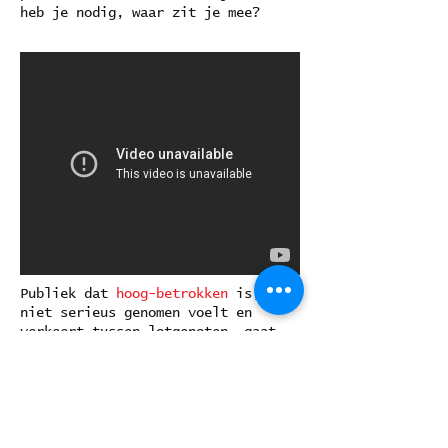
heb je nodig, waar zit je mee?
Publiek dat
hoog-betrokken
is, zich
niet serieus genomen voelt en
verkeert tussen lotgenoten, gaat
zich als
emotionele kudde
gedragen.
Denk aan de Occupybeweging, boze
burgers, studentenprotesten. Het
heeft geen enkele zin om een
presentatie te geven tijdens dit
soort bijeenkomsten want de woede