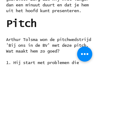
dan een minuut duurt en dat je hem
uit het hoofd kunt presenteren.
Pitch
Arthur Tolsma won de pitchwedstrijd
'Bij ons in de BV' met deze pitch.
Wat maakt hem zo goed?
1. Hij start met problemen die
herkenbaar zijn
2. Hij vraagt: 'Kan dat niet
anders?' en noemt dan terloops de
naam van zijn product als oplossing
3. Hij geeft drie herkenbare en
grappige voorbeelden
4. Hij sluit af met een
laagdrempelig aanbod.
© Josje Kuenen,
2014-2020