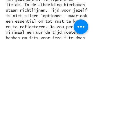
liefde. In de afbeelding hierboven
staan richtlijnen. Tijd voor jezelf
is niet alleen 'optioneel' maar ook
een essential om tot rust te komen
en te reflecteren. Je zou per dag
minimaal een uur de tijd moeten
hebben om iets voor jezelf te doen.
Als je het in kaart hebt gebracht,
bied dat handreikingen om je
tijdsindeling te behouden of aan te
passen.